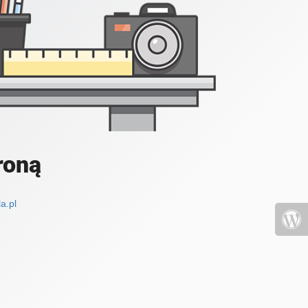
roną
a.pl