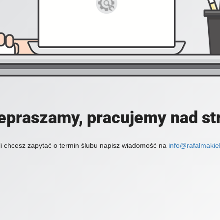
epraszamy, pracujemy nad st
li chcesz zapytać o termin ślubu napisz wiadomość na
info@rafalmakiel