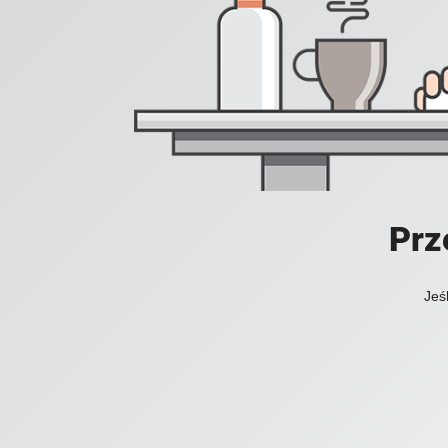
Prz
Jeś