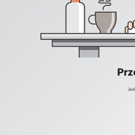
Prz
Jeś