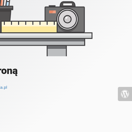
roną
a.pl