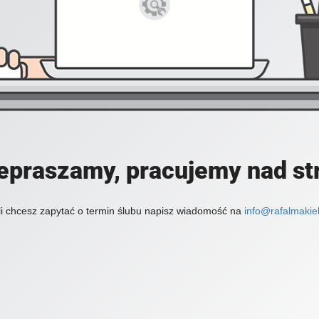
epraszamy, pracujemy nad st
li chcesz zapytać o termin ślubu napisz wiadomość na
info@rafalmakiel