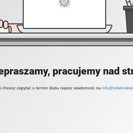
epraszamy, pracujemy nad st
li chcesz zapytać o termin ślubu napisz wiadomość na
info@rafalmakiel