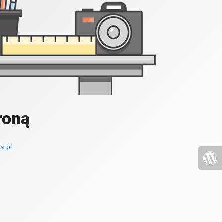
roną
a.pl