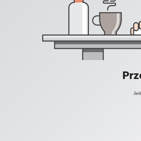
Prz
Jeś