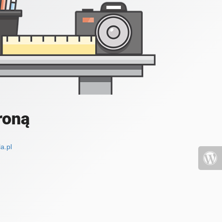
roną
a.pl