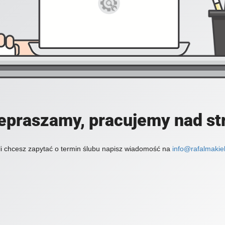
epraszamy, pracujemy nad st
li chcesz zapytać o termin ślubu napisz wiadomość na
info@rafalmakiel