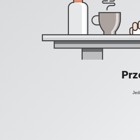
Prz
Jeś