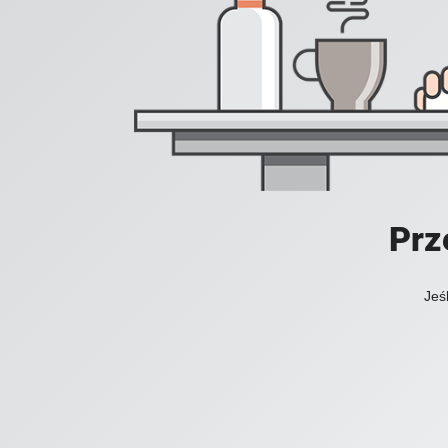
Prz
Jeś