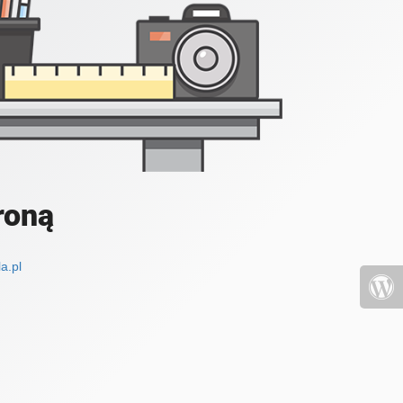
roną
a.pl