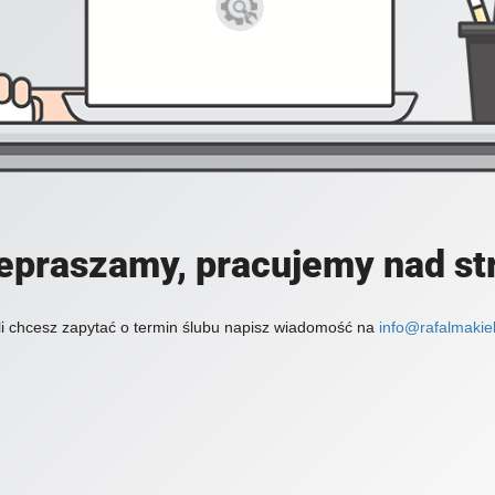
epraszamy, pracujemy nad st
li chcesz zapytać o termin ślubu napisz wiadomość na
info@rafalmakiel