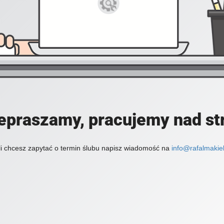
epraszamy, pracujemy nad st
li chcesz zapytać o termin ślubu napisz wiadomość na
info@rafalmakiel