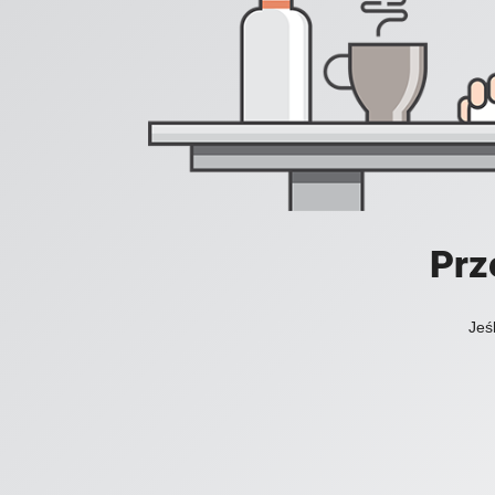
Prz
Jeś