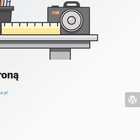
roną
a.pl