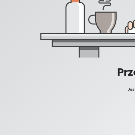
Prz
Jeś