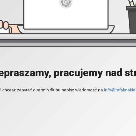
epraszamy, pracujemy nad st
li chcesz zapytać o termin ślubu napisz wiadomość na
info@rafalmakiel