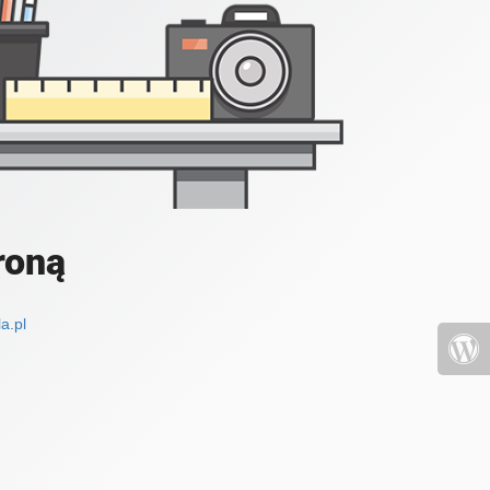
roną
a.pl