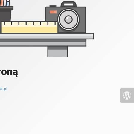
roną
a.pl