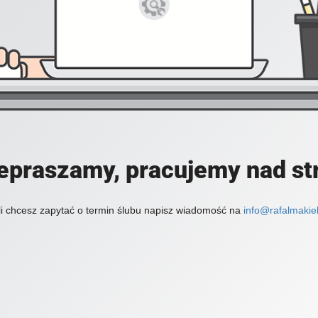
epraszamy, pracujemy nad st
li chcesz zapytać o termin ślubu napisz wiadomość na
info@rafalmakiel