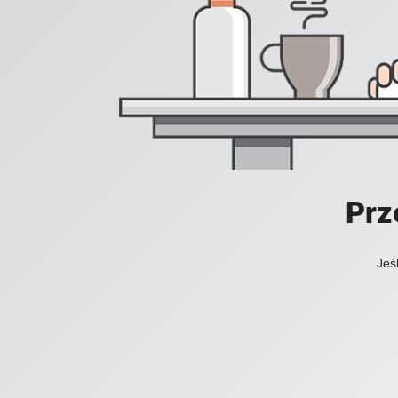
Prz
Jeś