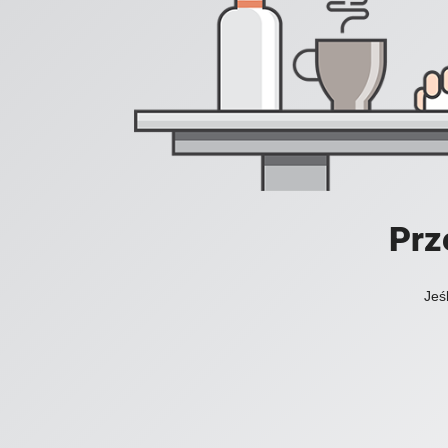
Prz
Jeś