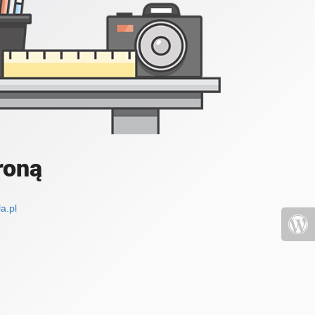
roną
a.pl