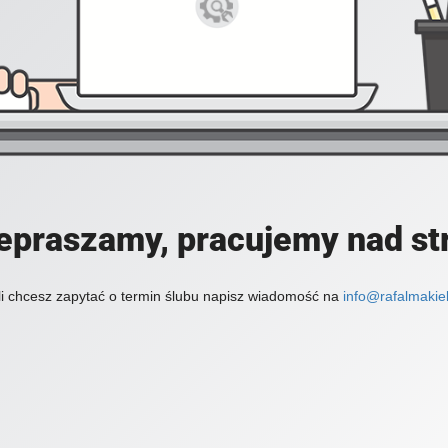
epraszamy, pracujemy nad st
li chcesz zapytać o termin ślubu napisz wiadomość na
info@rafalmakiel