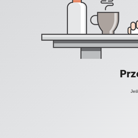
Prz
Jeś