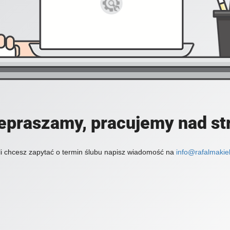
epraszamy, pracujemy nad st
li chcesz zapytać o termin ślubu napisz wiadomość na
info@rafalmakiel