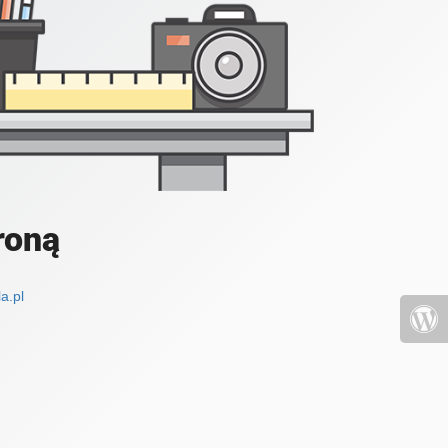
roną
a.pl