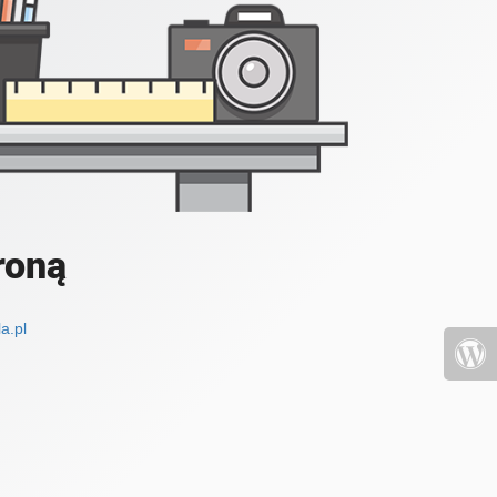
roną
a.pl