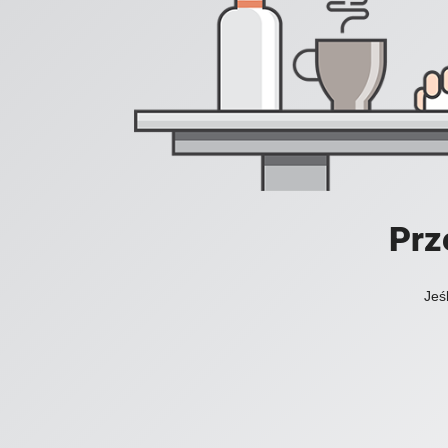
Prz
Jeś