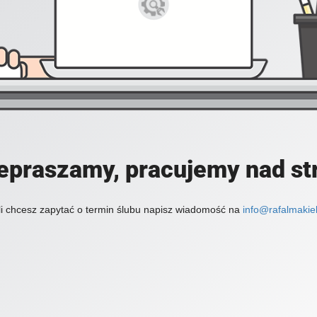
epraszamy, pracujemy nad st
li chcesz zapytać o termin ślubu napisz wiadomość na
info@rafalmakiel