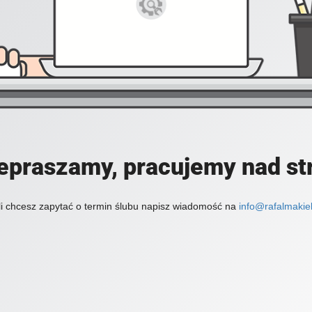
epraszamy, pracujemy nad st
li chcesz zapytać o termin ślubu napisz wiadomość na
info@rafalmakiel