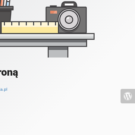
roną
a.pl