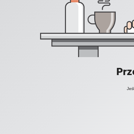
Prz
Jeś