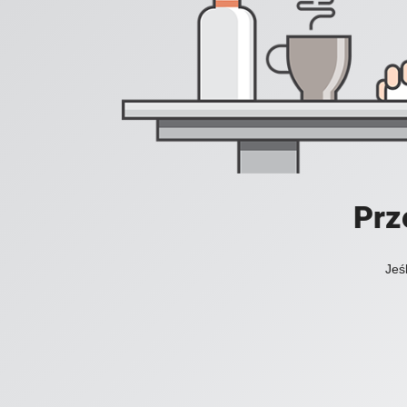
Prz
Jeś