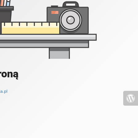
roną
a.pl