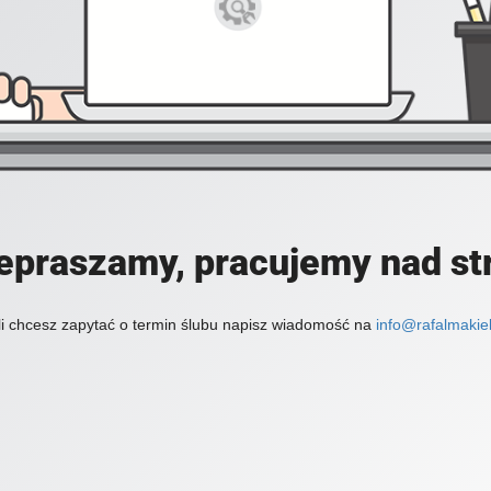
epraszamy, pracujemy nad st
li chcesz zapytać o termin ślubu napisz wiadomość na
info@rafalmakiel