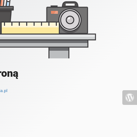
roną
a.pl