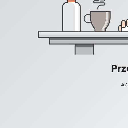
Prz
Jeś