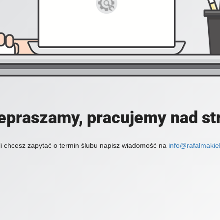
epraszamy, pracujemy nad st
li chcesz zapytać o termin ślubu napisz wiadomość na
info@rafalmakiel