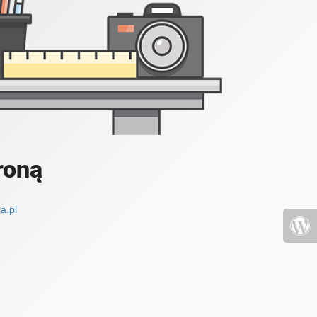
roną
a.pl