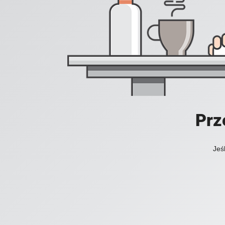
Prz
Jeś