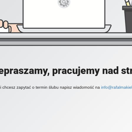
epraszamy, pracujemy nad st
li chcesz zapytać o termin ślubu napisz wiadomość na
info@rafalmakiel