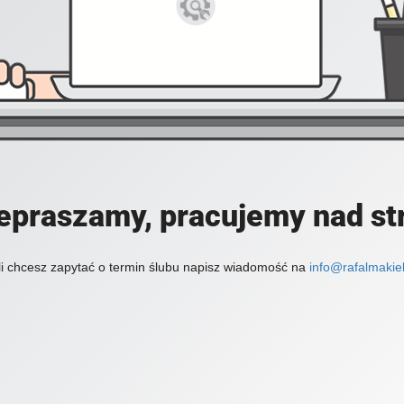
epraszamy, pracujemy nad st
li chcesz zapytać o termin ślubu napisz wiadomość na
info@rafalmakiel