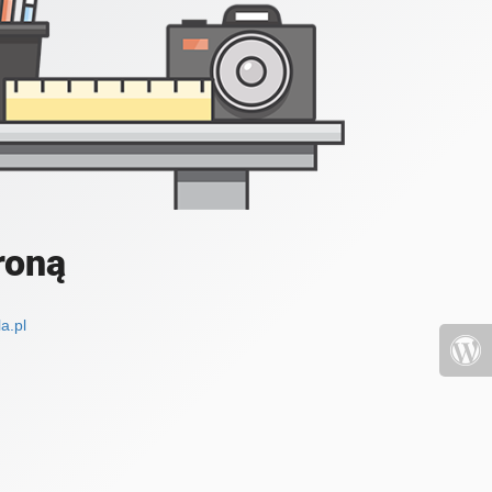
roną
a.pl