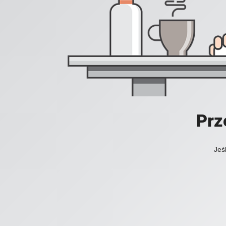
Prz
Jeś