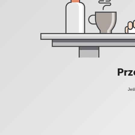
Prz
Jeś