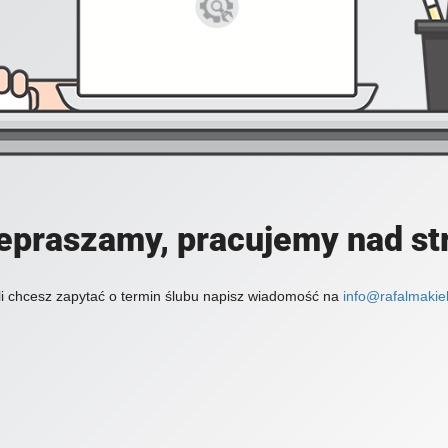
epraszamy, pracujemy nad st
li chcesz zapytać o termin ślubu napisz wiadomość na
info@rafalmakiel