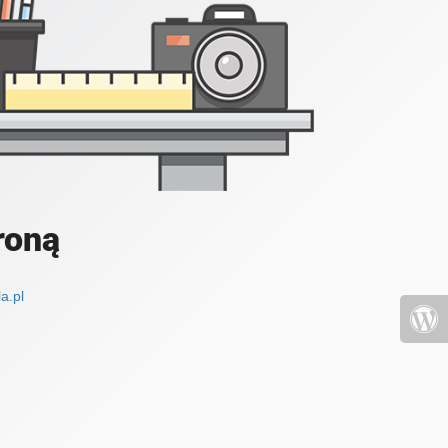
roną
a.pl