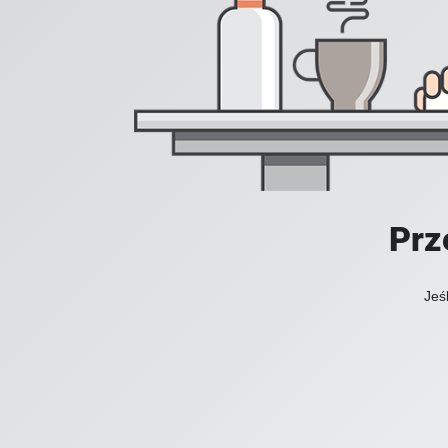
Prz
Jeś