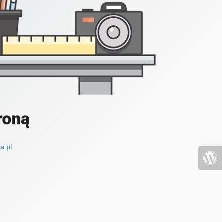
roną
a.pl