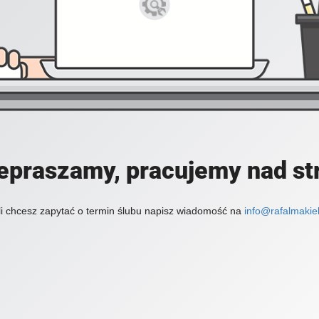
epraszamy, pracujemy nad st
li chcesz zapytać o termin ślubu napisz wiadomość na
info@rafalmakiel