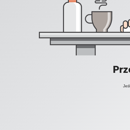
Prz
Jeś