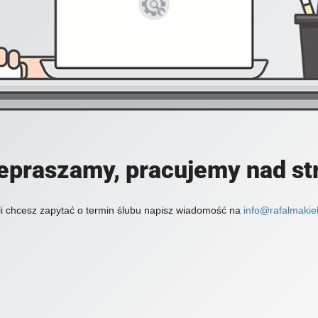
epraszamy, pracujemy nad st
li chcesz zapytać o termin ślubu napisz wiadomość na
info@rafalmakiel