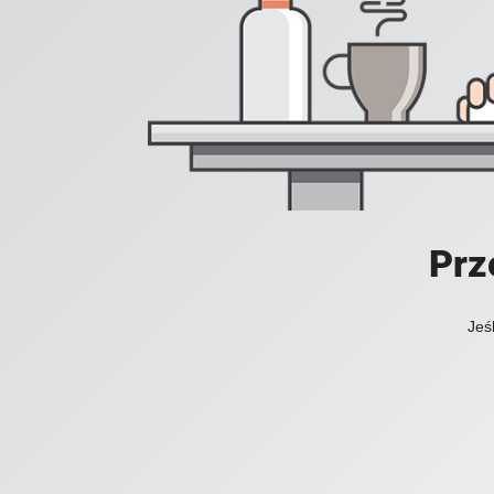
Prz
Jeś