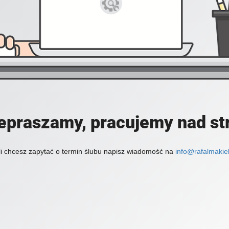
epraszamy, pracujemy nad st
li chcesz zapytać o termin ślubu napisz wiadomość na
info@rafalmakiel