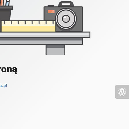
roną
a.pl