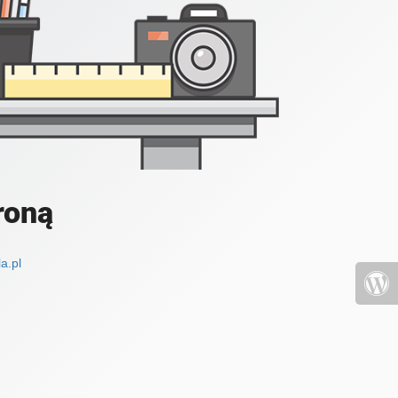
roną
a.pl