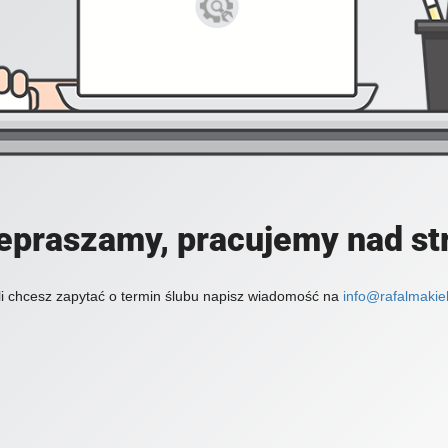
epraszamy, pracujemy nad st
li chcesz zapytać o termin ślubu napisz wiadomość na
info@rafalmakiel