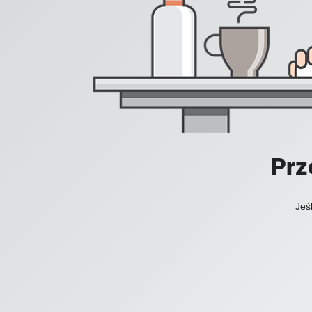
Prz
Jeś