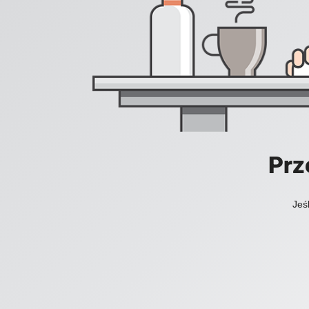
Prz
Jeś