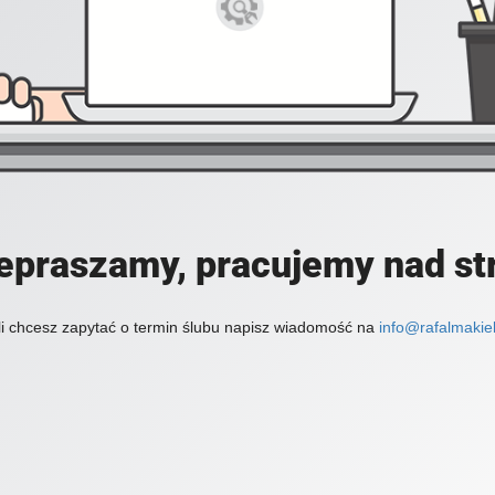
epraszamy, pracujemy nad st
li chcesz zapytać o termin ślubu napisz wiadomość na
info@rafalmakiel