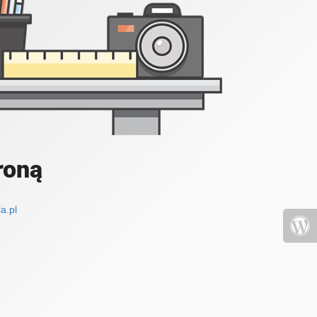
roną
a.pl