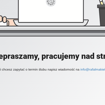
epraszamy, pracujemy nad st
li chcesz zapytać o termin ślubu napisz wiadomość na
info@rafalmakiel