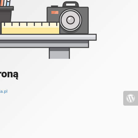
roną
a.pl