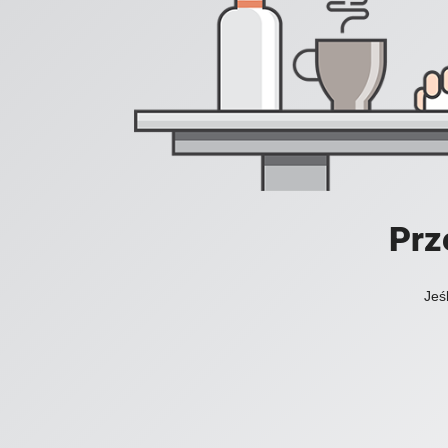
Prz
Jeś