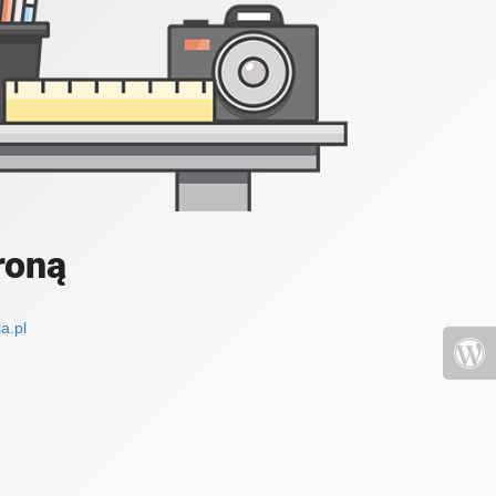
roną
a.pl