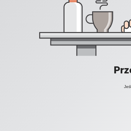
Prz
Jeś