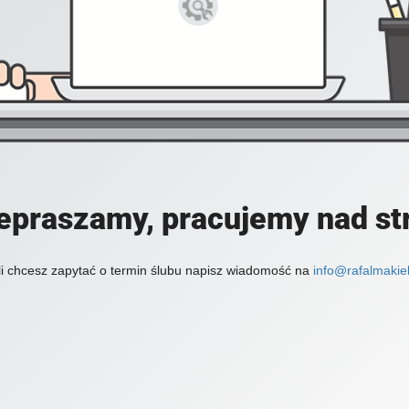
epraszamy, pracujemy nad st
li chcesz zapytać o termin ślubu napisz wiadomość na
info@rafalmakiel