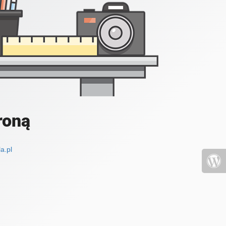
roną
a.pl