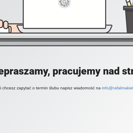
epraszamy, pracujemy nad st
li chcesz zapytać o termin ślubu napisz wiadomość na
info@rafalmakiel