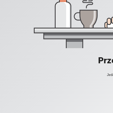
Prz
Jeś