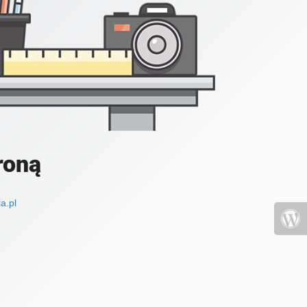
roną
a.pl