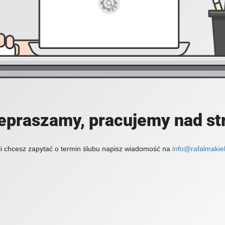
epraszamy, pracujemy nad st
li chcesz zapytać o termin ślubu napisz wiadomość na
info@rafalmakiel