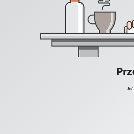
Prz
Jeś