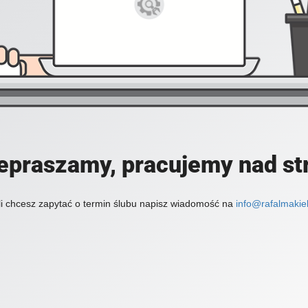
epraszamy, pracujemy nad st
li chcesz zapytać o termin ślubu napisz wiadomość na
info@rafalmakiel