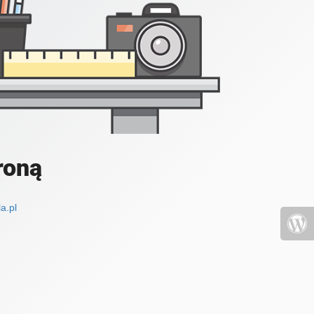
roną
a.pl