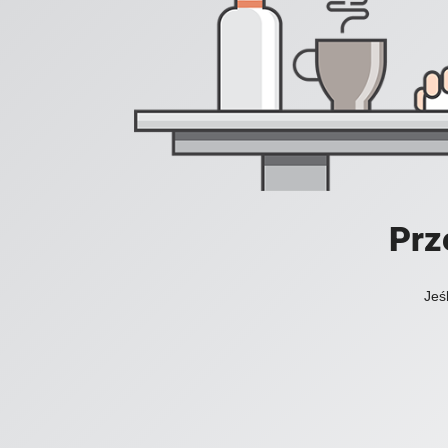
Prz
Jeś