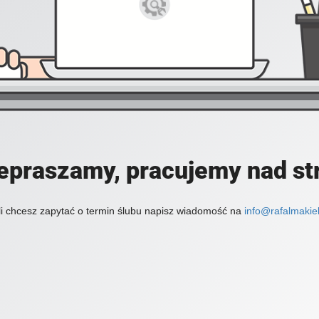
epraszamy, pracujemy nad st
li chcesz zapytać o termin ślubu napisz wiadomość na
info@rafalmakiel