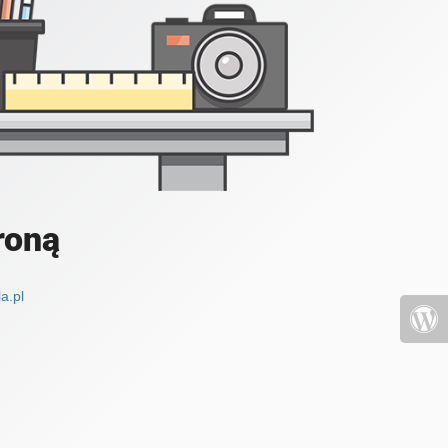
roną
a.pl