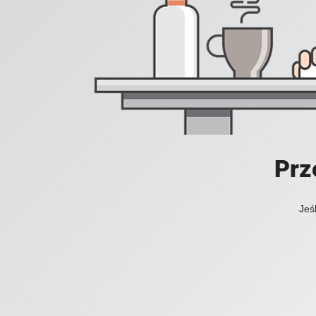
Prz
Jeś