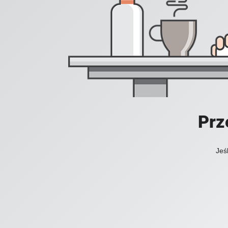
Prz
Jeś