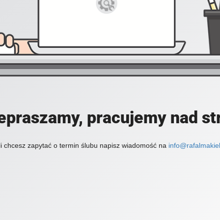
epraszamy, pracujemy nad st
li chcesz zapytać o termin ślubu napisz wiadomość na
info@rafalmakiel