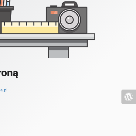
roną
a.pl