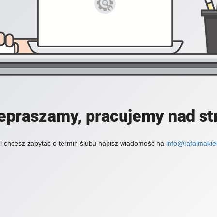
epraszamy, pracujemy nad st
li chcesz zapytać o termin ślubu napisz wiadomość na
info@rafalmakiel