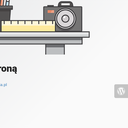
roną
a.pl