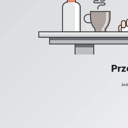
Prz
Jeś