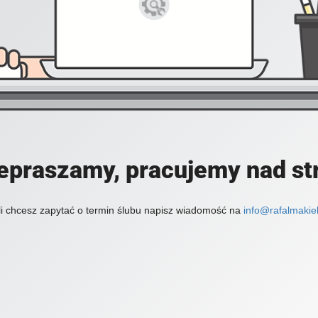
epraszamy, pracujemy nad st
li chcesz zapytać o termin ślubu napisz wiadomość na
info@rafalmakiel