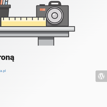
roną
a.pl