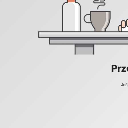
Prz
Jeś