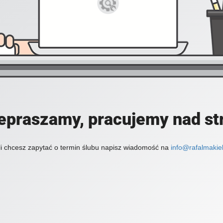
epraszamy, pracujemy nad st
li chcesz zapytać o termin ślubu napisz wiadomość na
info@rafalmakiel