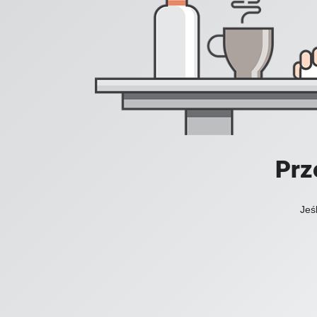
Prz
Jeś