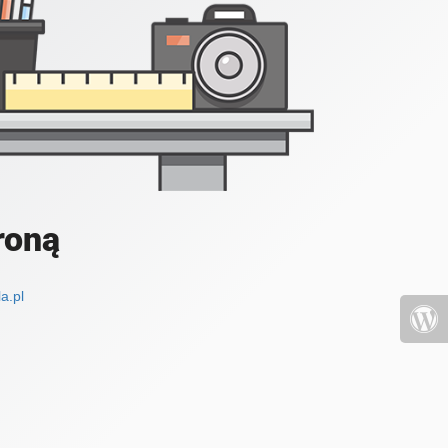
roną
a.pl