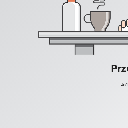
Prz
Jeś