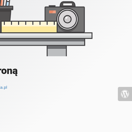
roną
a.pl