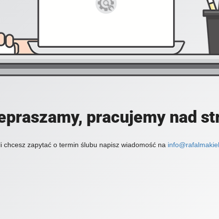
epraszamy, pracujemy nad st
li chcesz zapytać o termin ślubu napisz wiadomość na
info@rafalmakiel