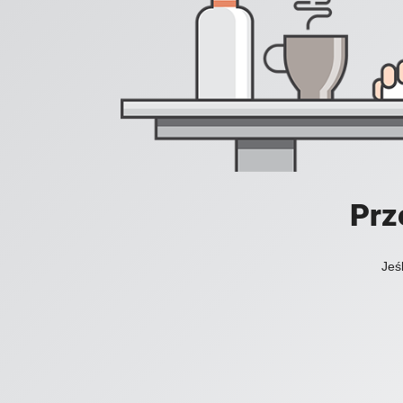
Prz
Jeś