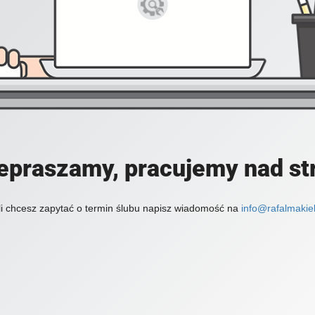
epraszamy, pracujemy nad st
li chcesz zapytać o termin ślubu napisz wiadomość na
info@rafalmakiel