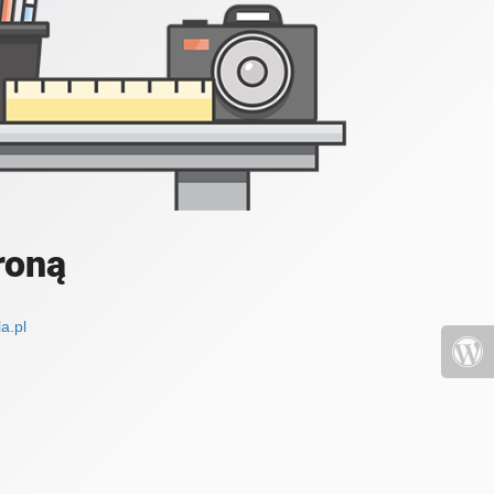
roną
a.pl