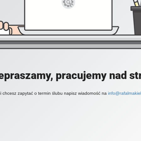
epraszamy, pracujemy nad st
li chcesz zapytać o termin ślubu napisz wiadomość na
info@rafalmakiel