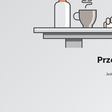
Prz
Jeś