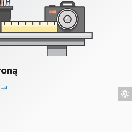
roną
a.pl