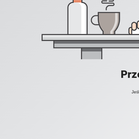
Prz
Jeś