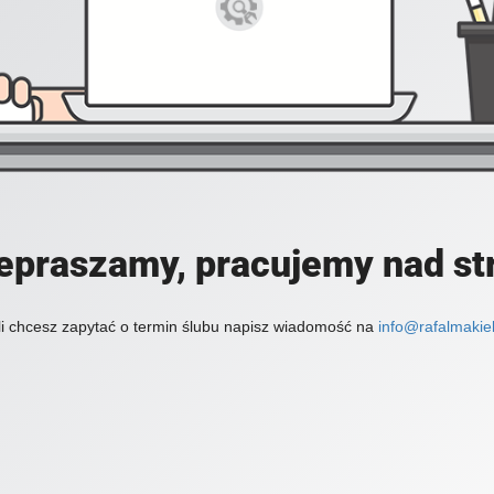
epraszamy, pracujemy nad st
li chcesz zapytać o termin ślubu napisz wiadomość na
info@rafalmakiel