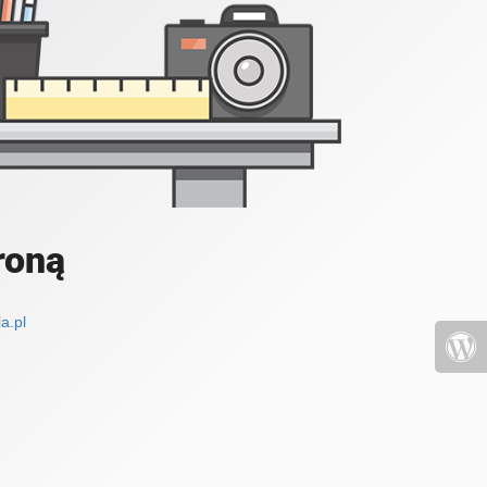
roną
a.pl