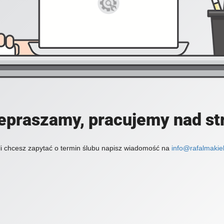
epraszamy, pracujemy nad st
li chcesz zapytać o termin ślubu napisz wiadomość na
info@rafalmakiel