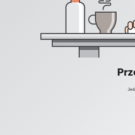
Prz
Jeś