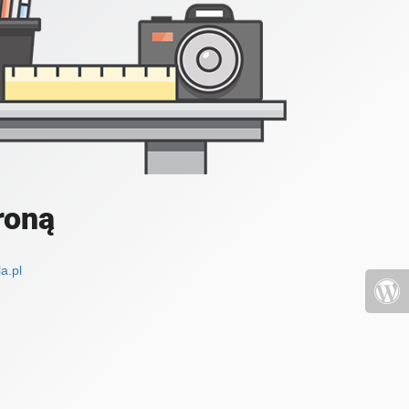
roną
a.pl