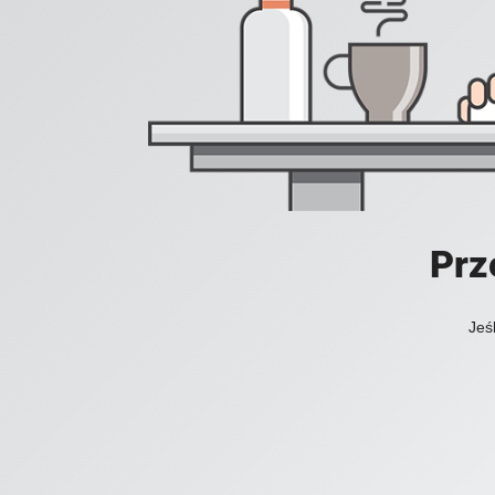
Prz
Jeś