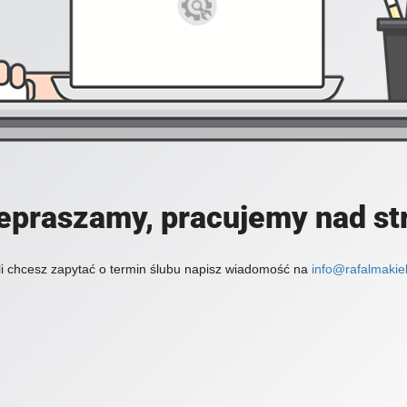
epraszamy, pracujemy nad st
li chcesz zapytać o termin ślubu napisz wiadomość na
info@rafalmakiel