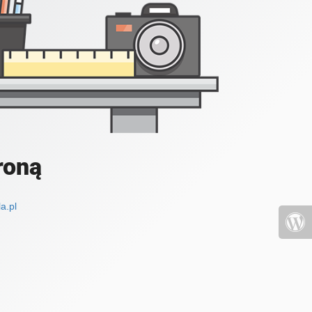
roną
a.pl