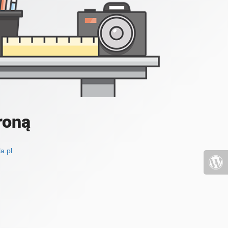
roną
a.pl