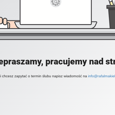
epraszamy, pracujemy nad st
li chcesz zapytać o termin ślubu napisz wiadomość na
info@rafalmakiel