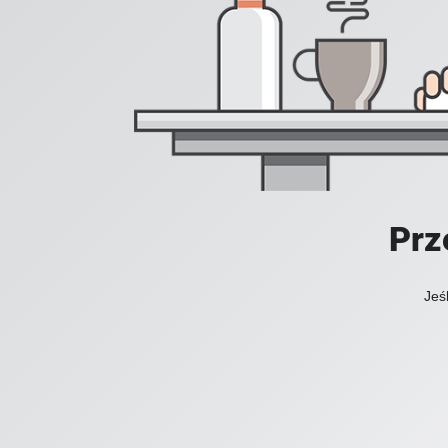
Prz
Jeś